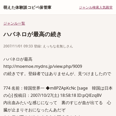
萌えた体験談コピペ保管庫
ジャンル
検索
人気
殿堂
ジャンル一覧
ハバネロが最高の続き
2007/11/01 09:33 登録: えっちな名無しさん
ハバネロが最高
http://moemoe.mydns.jp/view.php/9009
の続きです。登録者ではありませんが、見つけましたので
774 名前：韓国世界一 ◆m8PZApKcNc [sage 韓国は日本
の心] 投稿日：2007/10/27(土) 18:58:18 ID:pQlEzqBV
内出血みたいな感じになって 裏のすじが血が出てる 心
臓が止まりそおになったんあだぞ