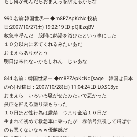
もし俺が死んだらおまえらを訴えるからな
990 名前:韓国世界一 ◆m8PZApKcNc 投稿
日:2007/10/27(土) 19:22:19 ID:pQlEzqBV
救急車呼んだ 股間に熱湯を浴びたという事にした
１０分以内に来てくれるみたいあだ
おまえらありがとう
明日は来れないかもしれん じゃあな
844 名前：韓国世界一 ◆m8PZApKcNc [sage 韓国は日本
の心] 投稿日：2007/10/28(日) 11:04:24 ID:LtXSC8yd
おまえら いろいろ騒がせたみたいで悪かった
炎症を抑える塗り薬もらった
１０日ほど性行為は厳禁 つまり全治１０日だ
生まれて初めて救急車に乗ったが 赤信号無視して飛ばす
のも悪くないなｗｗ優越感だ