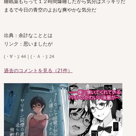
睡眠薬もらって１２時間爆睡したから気分はスッキリだ
まるで今日の青空のよおな爽やかな気分だ
出典：余計なこととは
リンク：思いましたが
(・∀・): 44 | (・Ａ・): 24
過去のコメントを見る（21件）