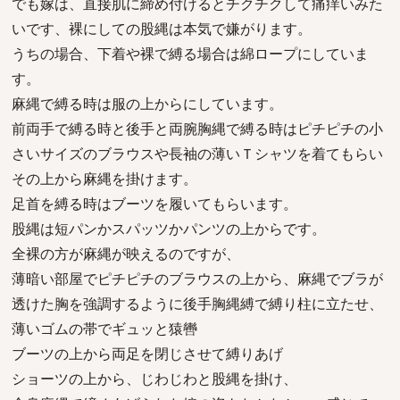
でも嫁は、直接肌に締め付けるとチクチクして痛痒いみた
いです、裸にしての股縄は本気で嫌がります。
うちの場合、下着や裸で縛る場合は綿ロープにしていま
す。
麻縄で縛る時は服の上からにしています。
前両手で縛る時と後手と両腕胸縄で縛る時はピチピチの小
さいサイズのブラウスや長袖の薄いＴシャツを着てもらい
その上から麻縄を掛けます。
足首を縛る時はブーツを履いてもらいます。
股縄は短パンかスパッツかパンツの上からです。
全裸の方が麻縄が映えるのですが、
薄暗い部屋でピチピチのブラウスの上から、麻縄でブラが
透けた胸を強調するように後手胸縄縛で縛り柱に立たせ、
薄いゴムの帯でギュッと猿轡
ブーツの上から両足を閉じさせて縛りあげ
ショーツの上から、じわじわと股縄を掛け、