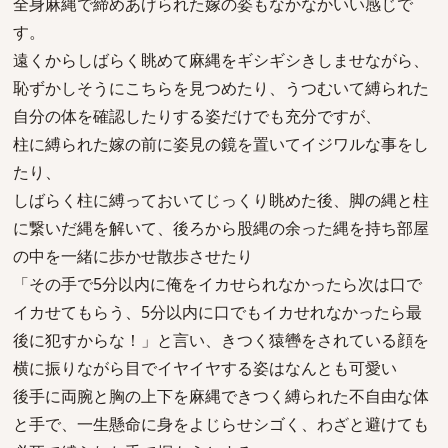
全身麻縄で締めあげられた嫁の姿もなかなかいい感じで
す。
遠くからしばらく眺めて麻縄をギシギシきしませながら、
恥ずかしそうにこちらを見つめたり、うつむいて縛られた
自分の体を確認したりする姿だけでも充分ですが、
柱に縛られた嫁の前に姿見の鏡を置いてイジワルな事をし
たり、
しばらく柱に縛っておいてじっくり眺めた後、脚の縄と柱
に繋いだ縄を解いて、後ろから股縄の余った縄を持ち部屋
の中を一緒に歩かせ散歩させたり
「その手で5分以内に俺をイカせられなかったら次は口で
イカせてもらう、5分以内に口でもイカせれなかったら最
後に犯すからな！」と言い、きつく猿轡をされている顔を
横に振りながら目でイヤイヤする姿はなんとも可愛い
後手に両腕と胸の上下を麻縄できつく縛られた不自由な体
と手で、一生懸命に身をよじらせシゴく、わざと避けても