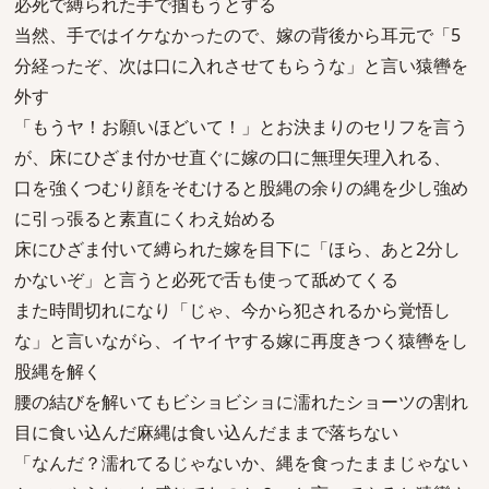
必死で縛られた手で掴もうとする
当然、手ではイケなかったので、嫁の背後から耳元で「5
分経ったぞ、次は口に入れさせてもらうな」と言い猿轡を
外す
「もうヤ！お願いほどいて！」とお決まりのセリフを言う
が、床にひざま付かせ直ぐに嫁の口に無理矢理入れる、
口を強くつむり顔をそむけると股縄の余りの縄を少し強め
に引っ張ると素直にくわえ始める
床にひざま付いて縛られた嫁を目下に「ほら、あと2分し
かないぞ」と言うと必死で舌も使って舐めてくる
また時間切れになり「じゃ、今から犯されるから覚悟し
な」と言いながら、イヤイヤする嫁に再度きつく猿轡をし
股縄を解く
腰の結びを解いてもビショビショに濡れたショーツの割れ
目に食い込んだ麻縄は食い込んだままで落ちない
「なんだ？濡れてるじゃないか、縄を食ったままじゃない