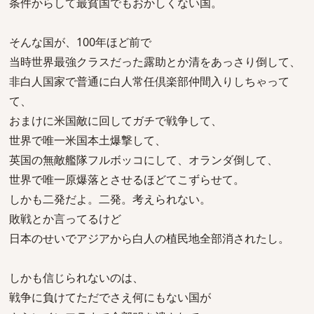
条件からして最貧国でもおかしくない国。
そんな国が、100年ほど前で
当時世界最強クラスだった露助とか清をあっさり倒して、
非白人国家で普通に白人常任倶楽部仲間入りしちゃって
て、
おまけに米国敵に回してガチで戦争して、
世界で唯一米国本土爆撃して、
英国の無敵艦隊フルボッコにして、オランダ倒して、
世界で唯一原爆落とさせるほどてこずらせて。
しかも二発だよ。二発。考えられない。
敗戦とか言ってるけど
日本のせいでアジアから白人の植民地全部消されたし。
しかも信じられないのは、
戦争に負けてただでさえ何にもない国が