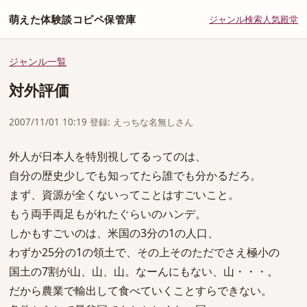
萌えた体験談コピペ保管庫
ジャンル
検索
人気
殿堂
ジャンル一覧
対外評価
2007/11/01 10:19 登録: えっちな名無しさん
外人が日本人を特別視してるってのは、
自分の歴史少しでも知ってたら誰でも分かるだろ。
まず、資源が全くないってことはすごいこと。
もう両手両足もがれたぐらいのハンデ。
しかもすごいのは、米国の3分の1の人口、
わずか25分の1の領土で、その上そのただでさえ極小の
国土の7割が山、山、山。なーんにもない、山・・・。
だから農業で輸出して食べていくことすらできない。