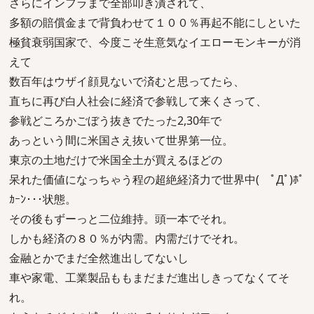
さらにインフラまで全部叩き潰されて、
多額の賠償金まで背負わせて１００％再起不能にしといた
極貧衰弱国家で、今度こそ生意気なイエローモンキーが消
えて
数百年はウザイ顔見ないで済むと思ってたら、
直ちに再び白人社会に経済で参戦して来くさって、
参戦どころかごぼう抜きでたった2,30年で
あっという間に米国さえ抜いて世界第一位。
東京の土地だけで米国全土が買えるほどの
呆れた価値になっちゃう程の超絶経済力で世界中( ﾟДﾟ)ﾎﾟ
ｶｰﾝ･･･状態。
その後もずーっと二位維持。頭一本でそれ。
しかも経済の８０％が内需。内需だけでそれ。
金融とかでまだ全然進出してないし
車や家電、工業製品ももまだまだ進出しきってなくてそ
れ。