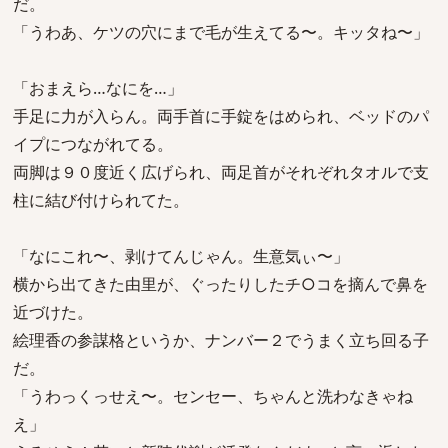
だ。
「うわあ、ケツの穴にまで毛が生えてる〜。キッタね〜」
「おまえら…なにを…」
手足に力が入らん。両手首に手錠をはめられ、ベッドのパ
イプにつながれてる。
両脚は９０度近く広げられ、両足首がそれぞれタオルで支
柱に結び付けられてた。
「なにこれ〜、剥けてんじゃん。生意気ぃ〜」
横から出てきた由里が、ぐったりしたチ○コを摘んで鼻を
近づけた。
絵理香の参謀格というか、ナンバー２でうまく立ち回る子
だ。
「うわっくっせえ〜。センセー、ちゃんと洗わなきゃね
え」