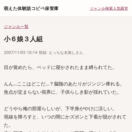
萌えた体験談コピペ保管庫
ジャンル
検索
人気
殿堂
ジャンル一覧
小６娘３人組
2007/11/05 16:14 登録: えっちな名無しさん
目が覚めたら、ベッドに寝かされたまま縛られてた。
んん…ここはどこだ…？脳髄のあたりがジンジン痺れる。
焦点が定まらない視界に、子供らしき影が揺れていた。
どうやら俺の部屋らしいが、下半身がやけに涼しい。
視線を降ろすと、いつの間にかズボンと下着が脱がされて
た。