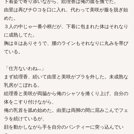
下着姿で寄り添いながら、絵理香は俺の腹を撫でた。
由里は再びチ○コを口に入れ、代わって美咲が服を脱ぎ始
めた。
３人の中じゃ一番小柄だが、下着に包まれた体はそれなり
に成熟してた。
胸はＢはありそうで、腰のラインもそれなりに丸みを帯び
ている。
「仕方ないわね…」
まず絵理香、続いて由里と美咲がブラを外した。未成熟な
乳房がこぼれる。
絵理香と美咲が両脇から俺のシャツを捲くり上げ、自分の
体をこすり付けながら、
俺の乳首を舐め始めた。由里は両脚の間に屈みこんでフェ
ラを続けているが、
顔を動かしながら手を自分のパンティーに突っ込んでい