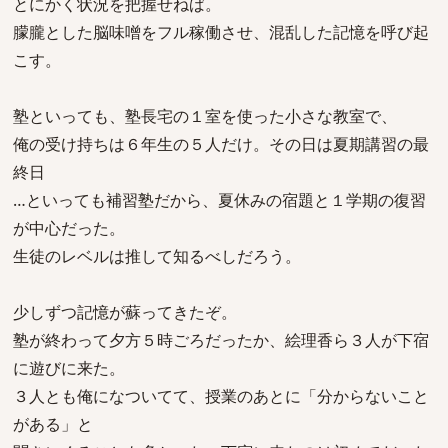
とにかく状況を把握せねば。
朦朧とした脳味噌をフル稼働させ、混乱した記憶を呼び起
こす。
塾といっても、塾長宅の１室を使った小さな教室で、
俺の受け持ちは６年生の５人だけ。その日は夏期講習の最
終日
…といっても補習塾だから、夏休みの宿題と１学期の復習
が中心だった。
生徒のレベルは推して知るべしだろう。
少しずつ記憶が蘇ってきたぞ。
塾が終わって夕方５時ごろだったか、絵理香ら３人が下宿
に遊びに来た。
３人とも俺になついてて、授業のあとに「分からないこと
がある」と