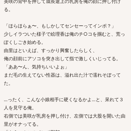
美咲の背中を押して成長途上の乳房を俺の顔に押し付け
る。
「ほらほらぁ〜、もしかしてセンセーってインポ？」
少しイラついた様子で絵理香は俺のチ○コを掴むと、荒っ
ぽくしごき始める。
由里はといえば、すっかり興奮したらしく、
俺の顔前にアソコを突き出して指で激しくいじってる。
「ああ〜ん、気持ちいいよぉ」
まだ毛の生えてない性器は、溢れ出た汁で濡れそぼって
た。
…ったく、こんな小娘相手に硬くなるかよ…と、呆れて３
人を見守る俺。
右側では美咲が乳房を押し付け、左側では大股を開いた由
里がオナってる。