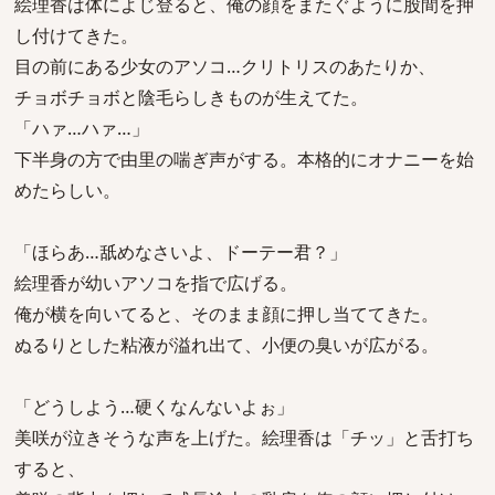
絵理香は体によじ登ると、俺の顔をまたぐように股間を押
し付けてきた。
目の前にある少女のアソコ…クリトリスのあたりか、
チョボチョボと陰毛らしきものが生えてた。
「ハァ…ハァ…」
下半身の方で由里の喘ぎ声がする。本格的にオナニーを始
めたらしい。
「ほらあ…舐めなさいよ、ドーテー君？」
絵理香が幼いアソコを指で広げる。
俺が横を向いてると、そのまま顔に押し当ててきた。
ぬるりとした粘液が溢れ出て、小便の臭いが広がる。
「どうしよう…硬くなんないよぉ」
美咲が泣きそうな声を上げた。絵理香は「チッ」と舌打ち
すると、