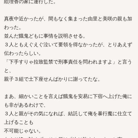
絵理香の家に連行した。
真夜中近かったが、間もなく集まった由里と美咲の親も加
わった。
並んだ餓鬼どもに事情を説明させる。
３人ともえぐえぐ泣いて要領を得なかったが、とりあえず
伝わったらしい。
「下手すりゃ拉致監禁で刑事責任を問われますよ」と言う
と、
親子３組で土下座せんばかりに謝ってたな。
まあ、細かいことを言えば餓鬼を安易に下宿へ上げた俺に
も非があるわけで、
３人と親がその気になれば、結託して俺を暴行魔に仕立て
上げることも
不可能じゃない。