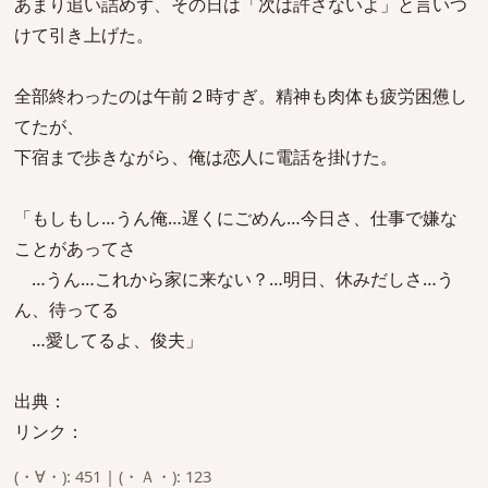
あまり追い詰めず、その日は「次は許さないよ」と言いつ
けて引き上げた。
全部終わったのは午前２時すぎ。精神も肉体も疲労困憊し
てたが、
下宿まで歩きながら、俺は恋人に電話を掛けた。
「もしもし…うん俺…遅くにごめん…今日さ、仕事で嫌な
ことがあってさ
…うん…これから家に来ない？…明日、休みだしさ…う
ん、待ってる
…愛してるよ、俊夫」
出典：
リンク：
(・∀・): 451 | (・Ａ・): 123