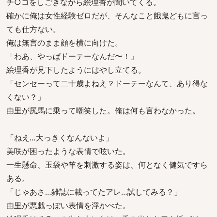
チ○コをしごきながら絵理香が聞いてくる。
確かに俺は女性経験ゼロだが、そんなこと餓鬼どもに言っ
ても仕方ない。
俺は無言のまま顔を横に向けた。
「わあ、やっぱドーテーなんだ〜！」
絵理香が見下したようにはやし立てる。
「センセーって二十歳よねえ？ドーテーなんて、あり得な
くない？」
由里が尻馬に乗って嘲笑した。俺は何も言わなかった。
「ねえ…大っきくなんないよ」
美咲が困ったような表情で呟いた。
一生懸命、玉袋や竿を刺激する姿は、何となく健気ですら
ある。
「じゃあさ…雑誌に載ってたアレ…試してみる？」
由里が悪戯っぽい表情を浮かべた。