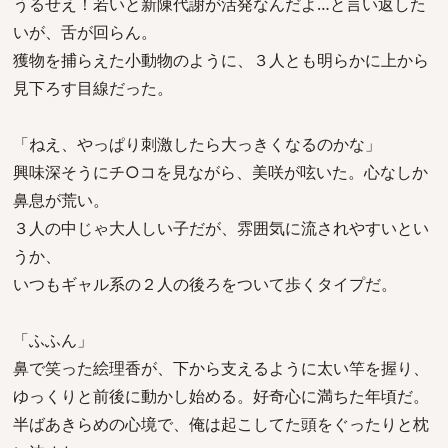
うるせえ！若いと新陳代謝が活発なんだよ…と言い返した
いが、舌が回らん。
獲物を捕らえた小動物のように、３人とも明らかに上から
見下ろす目線だった。
「ねえ、やっぱり刺激したら大っきくなるのかな」
興味深そうにチ○コを見ながら、美咲が呟いた。心なしか
鼻息が荒い。
３人の中じゃ大人しい子だが、雰囲気に流されやすいとい
うか、
いつもギャル系の２人の後ろをついて歩くタイプだ。
「ふふん」
鼻で笑った絵理香が、下から支えるように太い竿を握り、
ゆっくりと前後に動かし始める。好奇心に満ちた年頃だ。
半ばあきらめの心境で、俺は起こしてた頭をぐったりと枕