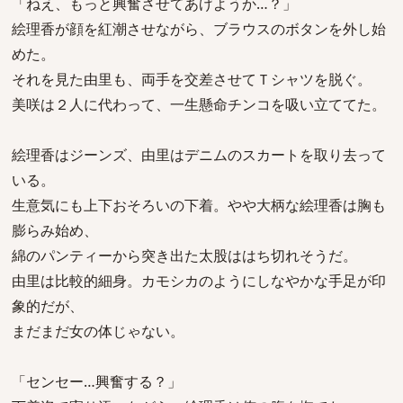
「ねえ、もっと興奮させてあげようか…？」
絵理香が顔を紅潮させながら、ブラウスのボタンを外し始
めた。
それを見た由里も、両手を交差させてＴシャツを脱ぐ。
美咲は２人に代わって、一生懸命チンコを吸い立ててた。
絵理香はジーンズ、由里はデニムのスカートを取り去って
いる。
生意気にも上下おそろいの下着。やや大柄な絵理香は胸も
膨らみ始め、
綿のパンティーから突き出た太股ははち切れそうだ。
由里は比較的細身。カモシカのようにしなやかな手足が印
象的だが、
まだまだ女の体じゃない。
「センセー…興奮する？」