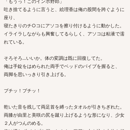
「もうっ！このインポ野郎」
吐き捨てるように言うと、絵理香は俺の股間を跨ぐように
座り、
寝たきりのチ○コにアソコを擦り付けるように動かした。
イライラしながらも興奮してるらしく、アソコは粘液で濡
れている。
そろそろ…いいか。体の変調は既に回復してた。
俺は手錠をはめられた両手でベッドのパイプを握ると、
両脚を思いっきり引き上げる。
ブチッ！ブチッ！
乾いた音を残して両足首を縛ったタオルが引きちぎれた。
両膝が由里と美咲の尻を蹴り上げるような形になり、少女
２人がつんのめる。