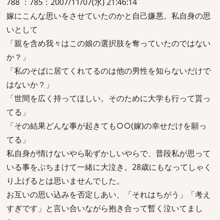
788 ：785：2007/11/07(水) 21:46:14
嫁にこんな思いをさせていたのかと自己嫌悪。私自身の思
いとして
「親を含め我々はこの娘の選択肢を奪っていたのではない
か？」
「私のそばに居てくれてるのは他の男性を知らないだけで
はないか？」
「世間を広く持ってほしい。そのために大学も行って貰っ
てる」
「その結果どんな事が起きても○○(嫁)の幸せだけを願っ
てる」
私自身が情けないやら恥ずかしいやらで、普段私が思って
いる事をぶちまけて一緒に大泣き。28歳にもなってしゃく
り上げるとは思いませんでした。
お互いの思い込みを否定しあい、「それはちがう」「考え
すぎです」と言い合いながら抱き合って暫く泣いてまし