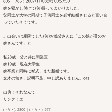
805 ：785：2007/11/08(木) 00:57:50
嫁を寝かし付けて(笑)帰ってまいりました。
父同士が大学の同期で子供同士を必ず結婚させると言い合
っていたそうです。
。出会いは産院でした(笑)お義父さんに「この娘が君のお
嫁さんです」と
私28歳 父と共に開業医
嫁19歳 現在大学生
嫁卒業と同時に挙式、まだ新婚です。
文才の無さ、説明不足、申し訳ありません。orz
出典：それなんて
リンク：エ
(・∀・): 2800 | (・Ａ・): 677