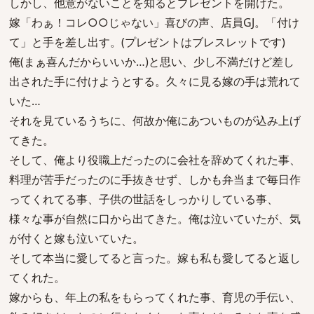
しかし、他意がないことを知るとプレゼントを開けた。
嫁「わぁ！コレ○○じゃない」喜びの声、店員GJ。「付け
て」と手を差し出す。(プレゼントはブレスレットです)
俺(まぁ喜んだからいいか…)と思い、少し不満だけど差し
出された手に付けようとする。久々に見る嫁の手は荒れて
いた…
それを見ているうちに、何故か俺にあついものが込み上げ
てきた。
そして、俺より役職上だったのに会社を辞めてくれた事、
料理が苦手だったのに手抜きせず、しかも弁当まで毎日作
ってくれてる事、子供の世話をしっかりしている事、
様々な事が自然に口から出てきた。俺は泣いていたが、気
が付くと嫁も泣いていた。
そして本当に愛してると言った。嫁も私も愛してると返し
てくれた。
嫁からも、年上の私をもらってくれた事、育児の手伝い、