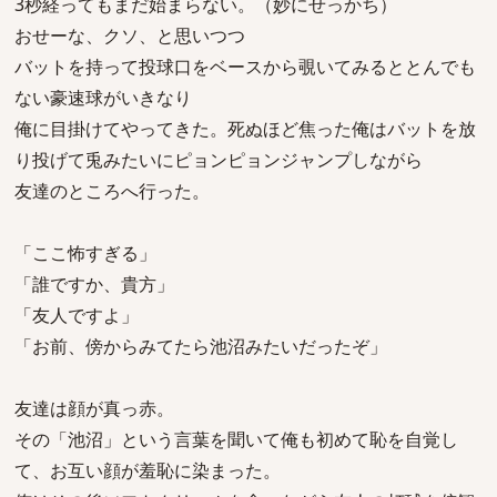
3秒経ってもまだ始まらない。（妙にせっかち）
おせーな、クソ、と思いつつ
バットを持って投球口をベースから覗いてみるととんでも
ない豪速球がいきなり
俺に目掛けてやってきた。死ぬほど焦った俺はバットを放
り投げて兎みたいにピョンピョンジャンプしながら
友達のところへ行った。
「ここ怖すぎる」
「誰ですか、貴方」
「友人ですよ」
「お前、傍からみてたら池沼みたいだったぞ」
友達は顔が真っ赤。
その「池沼」という言葉を聞いて俺も初めて恥を自覚し
て、お互い顔が羞恥に染まった。