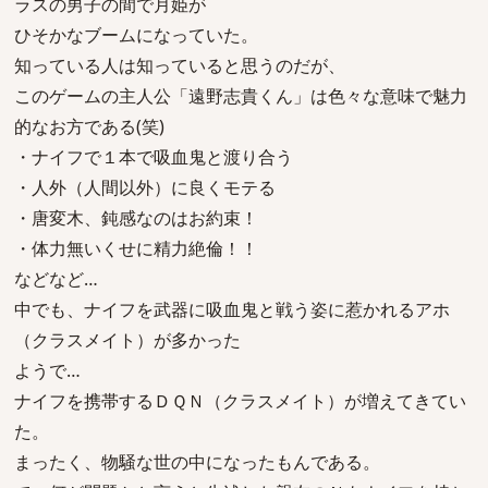
ラスの男子の間で月姫が
ひそかなブームになっていた。
知っている人は知っていると思うのだが、
このゲームの主人公「遠野志貴くん」は色々な意味で魅力
的なお方である(笑)
・ナイフで１本で吸血鬼と渡り合う
・人外（人間以外）に良くモテる
・唐変木、鈍感なのはお約束！
・体力無いくせに精力絶倫！！
などなど…
中でも、ナイフを武器に吸血鬼と戦う姿に惹かれるアホ
（クラスメイト）が多かった
ようで…
ナイフを携帯するＤＱＮ（クラスメイト）が増えてきてい
た。
まったく、物騒な世の中になったもんである。