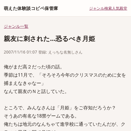
萌えた体験談コピペ保管庫
ジャンル
検索
人気
殿堂
ジャンル一覧
親友に刺された…恐るべき月姫
2007/11/16 01:07 登録: えっちな名無しさん
俺がまだ高２だった頃の話。
季節は11月で、「そろそろ今年のクリスマスのために女を
捕まえなきゃなー」
なんて親友のＮと話していた。
ところで、みんなさんは「月姫」をご存知だろうか？
そうあの有名な18禁ゲームである。
俺たちは地元のなんちゃて進学校に通っていたんだが、ク