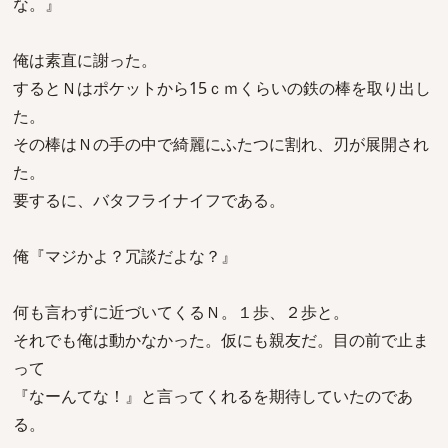
な。』
俺は素直に謝った。
するとＮはポケットから15ｃｍくらいの鉄の棒を取り出し
た。
その棒はＮの手の中で綺麗にふたつに割れ、刃が展開され
た。
要するに、バタフライナイフである。
俺『マジかよ？冗談だよな？』
何も言わずに近づいてくるＮ。１歩、２歩と。
それでも俺は動かなかった。仮にも親友だ。目の前で止ま
って
『なーんてな！』と言ってくれるを期待していたのであ
る。