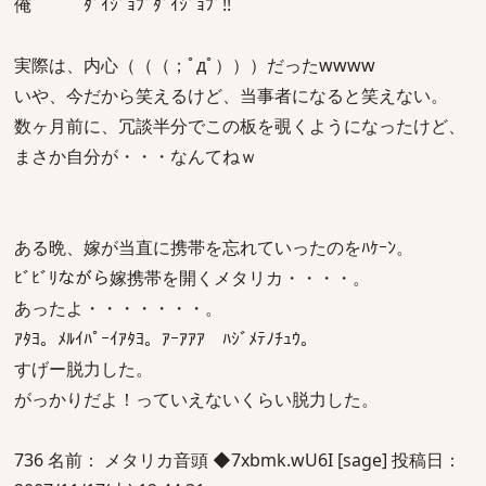
俺 ﾀﾞｲｼﾞｮﾌﾞﾀﾞｲｼﾞｮﾌﾞ!!
実際は、内心（（（；ﾟдﾟ）））だったwwww
いや、今だから笑えるけど、当事者になると笑えない。
数ヶ月前に、冗談半分でこの板を覗くようになったけど、
まさか自分が・・・なんてねｗ
ある晩、嫁が当直に携帯を忘れていったのをﾊｹｰﾝ。
ﾋﾞﾋﾞﾘながら嫁携帯を開くメタリカ・・・・。
あったよ・・・・・・・。
ｱﾀﾖ。ﾒﾙｲﾊﾟｰｲｱﾀﾖ。ｱｰｱｱｱ ﾊｼﾞﾒﾃﾉﾁｭｳ。
すげー脱力した。
がっかりだよ！っていえないくらい脱力した。
736 名前： メタリカ音頭 ◆7xbmk.wU6I [sage] 投稿日：