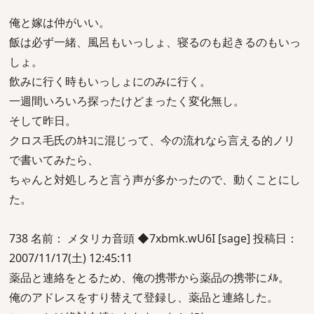
俺と嫁は仲がいい。
飯は必ず一緒、風呂もいっしょ、寝るのも起きるのもいっ
しょ。
飲みに行く時もいっしょにのみに行く。
一週間いろいろ探ったけどまったく変化無し。
そして昨日。
クロス毛氏のｶｷｺに混じって、今の流れなら言える的ノリ
で書いてみたら、
ちゃんと対処しろと言う声が多かったので、動くことにし
た。
738 名前： メタリカ音頭 ◆7xbmk.wU6I [sage] 投稿日：
2007/11/17(土) 12:45:11
薬品と連絡をとるため、俺の携帯から薬品の携帯にﾒﾙ。
俺のアドレスをすり替えて登録し、薬品と連絡した。