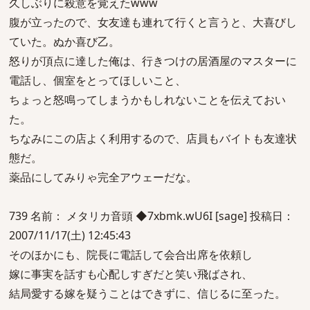
久しぶりに殺意を覚えたwww
腹が立ったので、女友達も連れて行くと言うと、大喜びし
ていた。ぬか喜び乙。
怒りが頂点に達した俺は、行きつけの居酒屋のマスターに
電話し、個室をとってほしいこと、
ちょっと怒鳴ってしまうかもしれないことを伝えておい
た。
ちなみにこの店よく利用するので、店員もバイトも友達状
態だ。
薬品にしてみりゃ完全アウェーだな。
739 名前： メタリカ音頭 ◆7xbmk.wU6I [sage] 投稿日：
2007/11/17(土) 12:45:43
そのほかにも、院長に電話して会合出席を依頼し
嫁に事実を話すも心配しすぎだと笑い飛ばされ、
結局愛する嫁を疑うことはできずに、信じるに至った。