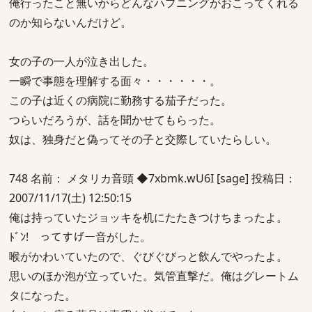
俺行ったこと無いからどんなハプニングがおこってくれる
のか知らないんだけど。
女の子の一人が泣き出した。
一瞬で事態を理解する面々・・・・・・。
この子は近くの病院に勤務する茄子だった。
つらいだろうが、話を聞かせてもらった。
奴は、独身だと偽ってその子と交際していたらしい。
748 名前： メタリカ音頭 ◆7xbmk.wU6I [sage] 投稿日：
2007/11/17(土) 12:50:15
俺は持っていたジョッキを机にたたきつけちまったよ。
ﾄﾞﾝ! ってすげー音がした。
喉がかわいていたので、ぐびぐびっと飲んでやったよ。
思いのほか泡が立っていた。気管直撃だ。俺はグレートム
タになった。