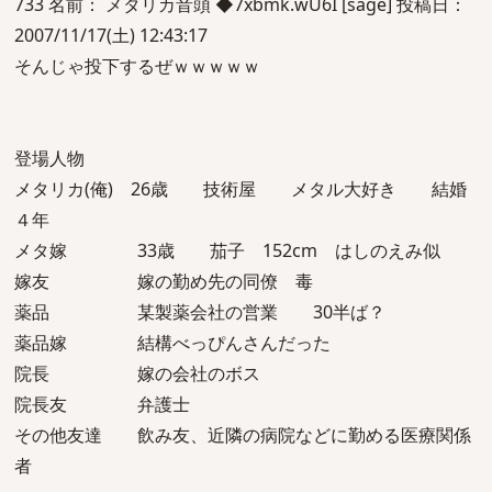
733 名前： メタリカ音頭 ◆7xbmk.wU6I [sage] 投稿日：
2007/11/17(土) 12:43:17
そんじゃ投下するぜｗｗｗｗｗ
登場人物
メタリカ(俺) 26歳 技術屋 メタル大好き 結婚
４年
メタ嫁 33歳 茄子 152cm はしのえみ似
嫁友 嫁の勤め先の同僚 毒
薬品 某製薬会社の営業 30半ば？
薬品嫁 結構べっぴんさんだった
院長 嫁の会社のボス
院長友 弁護士
その他友達 飲み友、近隣の病院などに勤める医療関係
者