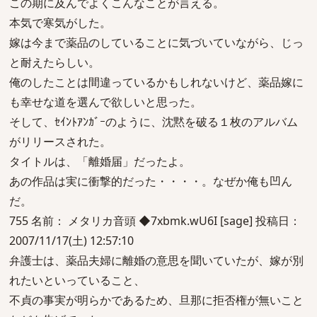
この期に及んでよくこんなことが言える。
本気で寒気がした。
嫁は今まで薬品のしていることに気づいていながら、じっ
と耐えたらしい。
俺のしたことは間違っているかもしれないけど、薬品嫁に
も幸せな道を選んで欲しいと思った。
そして、ｾｲﾝﾄｱﾝｶﾞｰのように、沈黙を破る１枚のアルバム
がリリースされた。
タイトルは、「離婚届」だったよ。
あの作品は実に衝撃的だった・・・・。なぜか俺も凹ん
だ。
755 名前： メタリカ音頭 ◆7xbmk.wU6I [sage] 投稿日：
2007/11/17(土) 12:57:10
弁護士は、薬品夫婦に離婚の意思を聞いていたが、嫁が別
れたいといっていること、
不貞の事実が明らかであるため、旦那に拒否権が無いこと