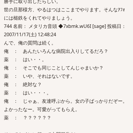
勝手に取り出したらしい。
世の旦那様方、やるはつはここまでやります。そんなｱﾌｫ
には槌鉄をくれてやりましょう。
744 名前： メタリカ音頭 ◆7xbmk.wU6I [sage] 投稿日：
2007/11/17(土) 12:48:24
んで、俺の質問は続く。
俺 ： あんたいろんな病院出入りしてるだろ？
薬 ： はい・・。
俺 ： そこでも同じことしてんじゃまいか？
薬 ： いや、それはないです。
俺 ： 絶対な？
薬 ： はい・・・。
俺 ： じゃぁ、友達呼ぶから。女の子ばっかりだぞー。
よかったなー。可愛がってもらえ。
薬 ： ？？？？？？