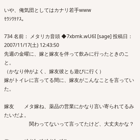
いや、俺気団としてはカナリ若手www
ﾓｳｼﾜｹﾅｽ。
734 名前： メタリカ音頭 ◆7xbmk.wU6I [sage] 投稿日：
2007/11/17(土) 12:43:50
先週の金曜に、嫁と嫁友を伴って飲みに行ったときのこ
と。
（かなり仲がよく、嫁友彼とも遊びに行く）
嫁がトイレに言ってる間に、嫁友がこんなことを言ってい
た。
嫁友 メタ嫁ね、薬品の営業にかなり言い寄られてるみ
たいだよ。
関わってないって言ってたけど、大丈夫かな？