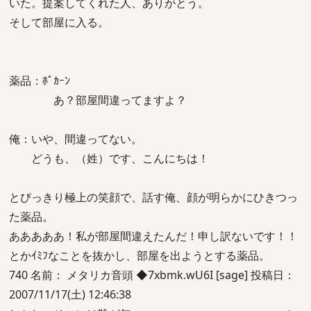
いた。提案してくれた人、ありがとう。
そして部屋に入る。
薬品：ﾎﾟｶｰﾝ
あ？部屋間違ってますよ？
俺：いや、間違ってない。
どうも、（姓）です、こんにちは！
とびっきり極上の笑顔で、話す俺、顔が明らかにひきつっ
た薬品。
あああああ！私が部屋間違えたんだ！申し訳ないです！！
とかｲﾐﾌなことを抜かし、部屋を出ようとする薬品。
740 名前： メタリカ音頭 ◆7xbmk.wU6I [sage] 投稿日：
2007/11/17(土) 12:46:38