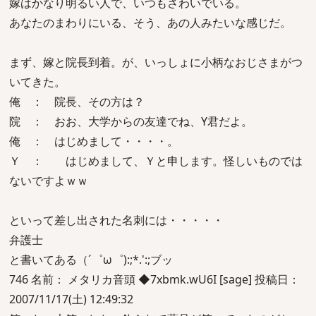
嫁はかなり明るい人で、いつもさわいでいる。
あなたのまわりにいる、そう、あの人みたいな感じだ。
まず、嫁と院長到着。が、いっしょに小柄なおじさまがつ
いてきた。
俺 ： 院長、その方は？
院 ： おお、大学からの友達でね、Y君だよ。
俺 ： はじめまして・・・・。
Ｙ ： はじめまして、Ｙと申します。怪しいものでは
ないですよｗｗ
といって差し出された名刺には・・・・・
弁護士
と書いてある（´゜ω゜):;*.':;ブッ
746 名前： メタリカ音頭 ◆7xbmk.wU6I [sage] 投稿日：
2007/11/17(土) 12:49:32