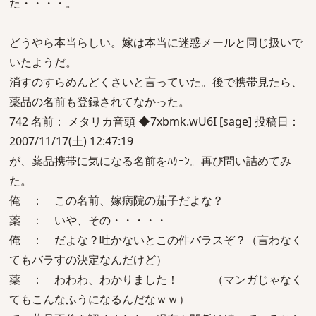
た・・・・。
どうやら本当らしい。嫁は本当に迷惑メールと同じ扱いで
いたようだ。
消すのすらめんどくさいと言っていた。後で携帯見たら、
薬品の名前も登録されてなかった。
742 名前： メタリカ音頭 ◆7xbmk.wU6I [sage] 投稿日：
2007/11/17(土) 12:47:19
が、薬品携帯に気になる名前をﾊｹｰﾝ。再び問い詰めてみ
た。
俺 ： この名前、嫁病院の茄子だよな？
薬 ： いや、その・・・・・
俺 ： だよな？吐かないとこの件バラスぞ？（言わなく
てもバラすの決定なんだけど）
薬 ： わわわ、わかりました！ （マンガじゃなく
てもこんなふうになるんだなｗｗ）