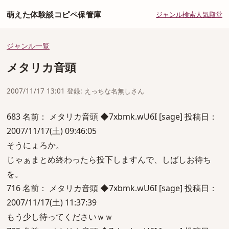
萌えた体験談コピペ保管庫
ジャンル
検索
人気
殿堂
ジャンル一覧
メタリカ音頭
2007/11/17 13:01 登録: えっちな名無しさん
683 名前： メタリカ音頭 ◆7xbmk.wU6I [sage] 投稿日：
2007/11/17(土) 09:46:05
そうにょろか。
じゃぁまとめ終わったら投下しますんで、しばしお待ち
を。
716 名前： メタリカ音頭 ◆7xbmk.wU6I [sage] 投稿日：
2007/11/17(土) 11:37:39
もう少し待ってくださいｗｗ