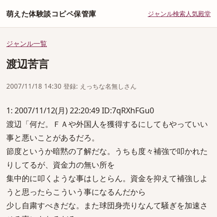
萌えた体験談コピペ保管庫
ジャンル
検索
人気
殿堂
ジャンル一覧
渡辺苦言
2007/11/18 14:30 登録: えっちな名無しさん
1: 2007/11/12(月) 22:20:49 ID:7qRXhFGu0
渡辺「何だ。ＦＡや外国人を獲得するにしてもやっていい
事と悪いことがあるだろ。
節度というか暗黙の了解だな。うちも度々補強で叩かれた
りしてるが、資金力の無い所を
集中的に叩くような事はしとらん。資金を抑えて補強しよ
うと思ったらこういう事になるんだから
少し自粛すべきだな。また球団身売りなんて騒ぎを加速さ