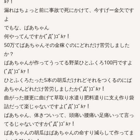
ﾙｧ！
漏れはちょっと前に事故で死にかけて、今すげー金欠です
よ
でもな、ばあちゃん
何やってんですか(ﾟДﾟ)ｺﾞﾙｧ！
50万てばあちゃんその金稼ぐのにどれだけ苦労しました
か？
ばあちゃんが作ってうってる野菜ひとふくろ100円ですよ
(ﾟДﾟ)ｺﾞﾙｧ！
ひとふくろたった5本の胡瓜だけれどそれをつくるのにば
あちゃんどれだけ苦労しましたか(ﾟДﾟ)ｺﾞﾙｧ！
曲がった腰更に曲げて草取り水遣り肥料遣りに支え作り袋
詰だって楽じゃないですよ(ﾟДﾟ)ｺﾞﾙｧ！
ばあちゃん、体きついって、頭痛い腰痛い足痛いって言っ
てるじゃないですか(ﾟДﾟ)ｺﾞﾙｧ！
ばあちゃんの胡瓜はばあちゃんの命すり減らして作ってま