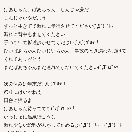
ばあちゃん、ばあちゃん、しんじゃ嫌だ
しんじゃいやだよう
ずっと生きてて漏れに孝行させてください(ﾟДﾟ)ｺﾞﾙｧ！
漏れに背中もませてください
手つないで坂道歩かせてください(ﾟДﾟ)ｺﾞﾙｧ！
ひいばあちゃんひいじいちゃん、事故のとき漏れを助けて
くれてありがとう！
まだばあちゃんまだ連れてかないでください(ﾟДﾟ)ｺﾞﾙｧ！
次の休みは年末だ(ﾟДﾟ)ｺﾞﾙｧ！
祭りにはいかねえ
田舎に帰るよ
ばあちゃん待っててな(ﾟДﾟ)ｺﾞﾙｧ！
いっしょに温泉行こうな
漏れ少ない給料がんがってためるよ(ﾟДﾟ)ｺﾞﾙｧ！(ﾟДﾟ)ｺﾞﾙ