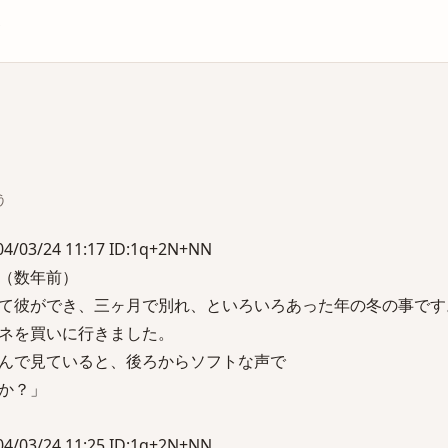
庫
う
03/24 11:17 ID:1q+2N+NN
（数年前）
て彼ができ、三ヶ月で別れ、といろいろあった年の冬の事です
ネを買いに行きました。
んで見ていると、後ろからソフトな声で
か？」
03/24 11:25 ID:1q+2N+NN