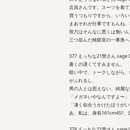
店員さんです。スーツを着て
買うつもりですから、いろい
まあそれが仕事ですもんね。
視力はそんなに悪くは無いん
三つ並んだ検眼室の一番奥へ
377 えっちな21禁さん sage 04/
書くの遅くてすみません。
暗い中で、トークしながら、
がふれるし、
男の人とは思えない、綺麗な
「メガネいやなんですよ〜」
「凄く似合うかけたほうがい
あ、私は、身長161cm45
378 えっちな21禁さん sage 04/