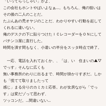
「いってらっしゃい」かよ、
この会社もホントやばいよなぁ…。もちろん、俺の狙いは
その後の二人のことだ。
たぶんあの禿オヤジのことだ、わかりやすい行動を起して
くれるに違いない。
俺のデスクの下に貼りつけたＩＣレコーダーをＯＮにして
パチンコ屋に直行した。
時間を潰す間もなく、小遣いの半分をスッタ時点で終了。
一応、電話を入れておくか、、「は、い 住まいの▲▽
でっす」そんなに広くも
無い事務所のわりに出るまで、時間が掛かりすぎだ。しか
も「慌てて取りましたって
感じ」まる分りのカミカミ応答。わが女房ながら「でっ
す」は変だゾって思わず、
ツッコンだ。…間違いない…