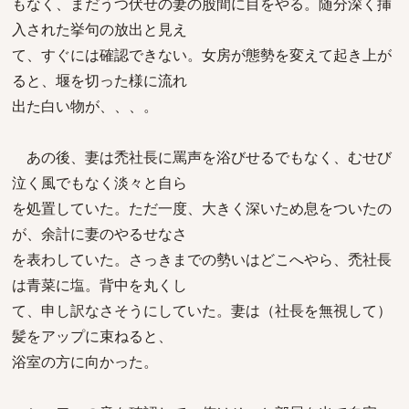
もなく、まだうつ伏せの妻の股間に目をやる。随分深く挿
入された挙句の放出と見え
て、すぐには確認できない。女房が態勢を変えて起き上が
ると、堰を切った様に流れ
出た白い物が、、、。
あの後、妻は禿社長に罵声を浴びせるでもなく、むせび
泣く風でもなく淡々と自ら
を処置していた。ただ一度、大きく深いため息をついたの
が、余計に妻のやるせなさ
を表わしていた。さっきまでの勢いはどこへやら、禿社長
は青菜に塩。背中を丸くし
て、申し訳なさそうにしていた。妻は（社長を無視して）
髪をアップに束ねると、
浴室の方に向かった。