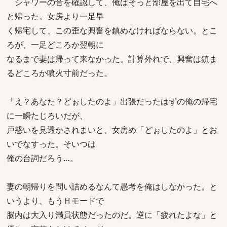
シャワーの音を確認して、俺はそっと部屋を出て自宅へ
と帰った。女房より一足早
く帰宅して、この歪な興奮を鎮めなければならない。とこ
ろが、一足どころか翌朝に
なるまで妻は帰って来なかった。計算外れで、興奮は鎮ま
るどころか噴火寸前だった。
「え？あなた？どぉしたのよ」出張だったはずの俺の帰宅
に一瞬たじろいだが、
戸惑いを見透かされまいと、女房め「どぉしたのよ」とお
いでなすった。そいつは
俺の台詞だろう…。
妻の朝帰りを問い詰めるなんて愚考を俺はしなかった。と
いうより、もうＨモードで
脳内は大入り満員状態だったのだ。逆に「疲れたよな」と