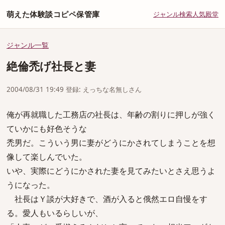
萌えた体験談コピペ保管庫
ジャンル
検索
人気
殿堂
ジャンル一覧
絶倫禿げ社長と妻
2004/08/31 19:49 登録: えっちな名無しさん
俺が再就職した工務店の社長は、年齢の割りに押しが強く
ていかにも好色そうな
禿男だ。こういう男に妻がどうにかされてしまうことを想
像して楽しんでいた。
いや、実際にどうにかされた妻を見てみたいとさえ思うよ
うになった。
社長はＹ談が大好きで、酒が入ると俄然エロ自慢をす
る。愛人もいるらしいが、