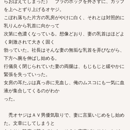
らおぼえてしまった） ブラのホックを外さずに、カップ
を上へとずり上げるオヤジ。
こぼれ落ちた片方の乳房がやけに白く、それとは対照的に
乳りんから乳首に向かって
次第に色濃くなっている。想像どおり、妻の乳首はほどよ
く刺激されて大きく固く
勃っていた。社長はそんな妻の無垢な乳首を弄びながら、
下方へ腕を伸ばし始める。
行儀良く閉じられていた妻の両腿は、もじもじと緩やかに
緊張を失っていった。
女房の耳たぶは真っ赤に充血し、俺のムスコにも一気に血
液が集合してくるのがわか
った。
禿オヤジはＡＶ男優気取りで、妻に言葉いじめをし始め
た。文章にしてしまうと