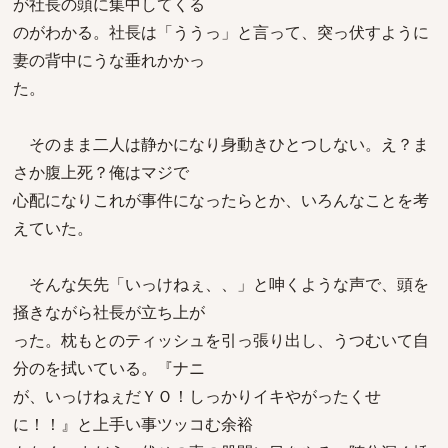
が社長の頭に集中してくる
のがわかる。社長は「ううっ」と言って、突っ伏すように
妻の背中にうな垂れかかっ
た。
そのまま二人は静かになり身動きひとつしない。え？ま
さか腹上死？俺はマジで
心配になりこれが事件になったらとか、いろんなことを考
えていた。
そんな矢先「いっけねぇ、、」と呻くような声で、頭を
掻きながら社長が立ち上が
った。枕もとのティッシュを引っ張り出し、うつむいて自
分のを拭いている。『ナニ
が、いっけねぇだＹＯ！しっかりイキやがったくせ
に！！』と上手い事ツッコむ余裕