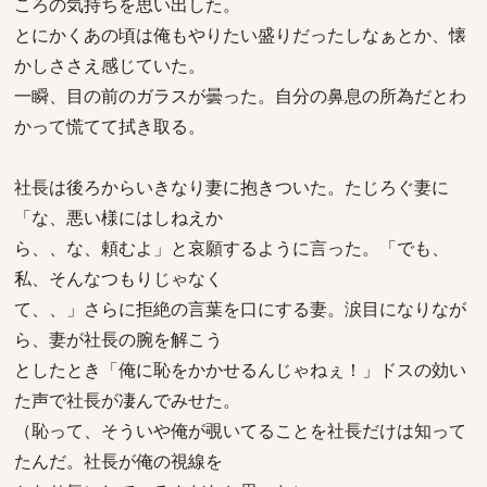
ころの気持ちを思い出した。
とにかくあの頃は俺もやりたい盛りだったしなぁとか、懐
かしささえ感じていた。
一瞬、目の前のガラスが曇った。自分の鼻息の所為だとわ
かって慌てて拭き取る。
社長は後ろからいきなり妻に抱きついた。たじろぐ妻に
「な、悪い様にはしねえか
ら、、な、頼むよ」と哀願するように言った。「でも、
私、そんなつもりじゃなく
て、、」さらに拒絶の言葉を口にする妻。涙目になりなが
ら、妻が社長の腕を解こう
としたとき「俺に恥をかかせるんじゃねぇ！」ドスの効い
た声で社長が凄んでみせた。
（恥って、そういや俺が覗いてることを社長だけは知って
たんだ。社長が俺の視線を