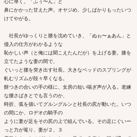
心に導く。「ふぅ〜ん」と
鼻にかかった甘えた声。オヤジめ、少しばかりもったいつ
けてやがる。
社長がゆっくりと腰を沈めていき、「ぬゎ〜ぁあん」と
侵入の仕方がわかるような
恥かしい声（と俺には聞こえたんだが）を上げる妻。膝を
立てたような妻の間で、
ぐいっと腰を突き出す社長。大きなベッドのスプリングが
軋むリズムが段々早くなる。
餅つきの合いの手の様に、女房の短い喘ぎ声が入る。老練
な腰さばきとでも言うのか、
時折、弧を描いてグルングルンと社長の尻が動いた。いつ
の間にか、ロデオの騎手の
ように妻が足をその尻の上で組んでいる。その足にぐいー
っと力が篭り、妻が２、３