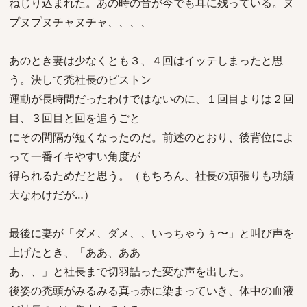
ねじり込まれた。あの時の音が今でも耳に残っている。ヌ
プヌプヌチャヌチャ、、、、
あのとき妻は少なくとも３、４回はイッテしまったと思
う。決して禿社長のピストン
運動が長時間だったわけではないのに、１回目よりは２回
目、３回目と回を追うごと
にその間隔が短くなったのだ。前述のとおり、後背位によ
って一番イキやすい角度が
得られるためだと思う。（もちろん、社長の頑張りも功績
大なわけだが…）
最後に妻が「ダメ、ダメ、、いっちゃうぅ〜」と叫び声を
上げたとき、「ああ、ああ
あ、、」と社長まで切羽詰った変な声を出した。
後姿の禿頭がみるみる真っ赤に染まっていき、体中の血液