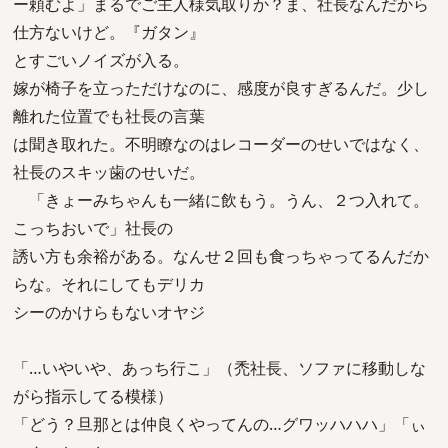
ー頼むよ」まるでご主人様気取りか？ま、社長なんだから
仕方ないけど。『ガタン』
とすごいノイズが入る。
嫁が椅子を立っただけなのに、感度が良すぎるんだ。少し
離れた位置でも社長の言葉
は聞き取れた。不明瞭なのはレコーダーのせいではなく、
社長のスキッ歯のせいだ。
「きょーみちゃんも一緒に飲もう。うん、２つ入れて。
こっちおいで」社長の
誘い方も余裕がある。なんせ２回も食っちゃってるんだか
らな。それにしてもデリカ
シーのかけらもないオヤジ
「…いやいや、あっち行こ」（禿社長、ソファに移動しな
がら指示してる模様）
「どう？旦那とは仲良くやってんの…グワッハハハ」「ぃ