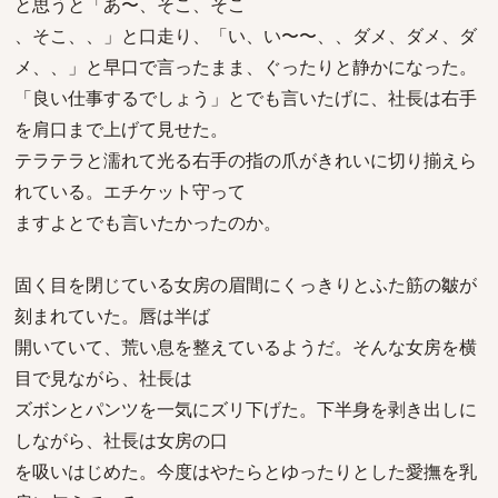
と思うと「あ〜、そこ、そこ
、そこ、、」と口走り、「い、い〜〜、、ダメ、ダメ、ダ
メ、、」と早口で言ったまま、ぐったりと静かになった。
「良い仕事するでしょう」とでも言いたげに、社長は右手
を肩口まで上げて見せた。
テラテラと濡れて光る右手の指の爪がきれいに切り揃えら
れている。エチケット守って
ますよとでも言いたかったのか。
固く目を閉じている女房の眉間にくっきりとふた筋の皺が
刻まれていた。唇は半ば
開いていて、荒い息を整えているようだ。そんな女房を横
目で見ながら、社長は
ズボンとパンツを一気にズリ下げた。下半身を剥き出しに
しながら、社長は女房の口
を吸いはじめた。今度はやたらとゆったりとした愛撫を乳