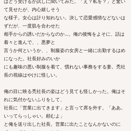
はどう受けるか試しに聞いてみた。「え？私を？」と驚い
て見せたが、内心嬉しそう
な様子。女心は計り知れない。決して恋愛感情などないは
ずだが、一度肌を合わせた
相手からの誘いだからなのか…。俺の後悔をよそに、話は
着々と進んで、、悪夢と
言うか何というか、、制服姿の女房と一緒に出勤するはめ
になった。社長好みのいか
にも趣味の悪い制服を着て、慣れない事務をする妻。禿社
長の視線はやけに怪しい。
俺の目に映る禿社長の姿はどう見ても怪しかった。俺はそ
れに気付かないふりをして、
社長に「営業に出てきます」と言って席を外す。「ああ。
いってらっしゃい。頼むよ」
と俺を送り出した社長。営業に出たことなんかないのに