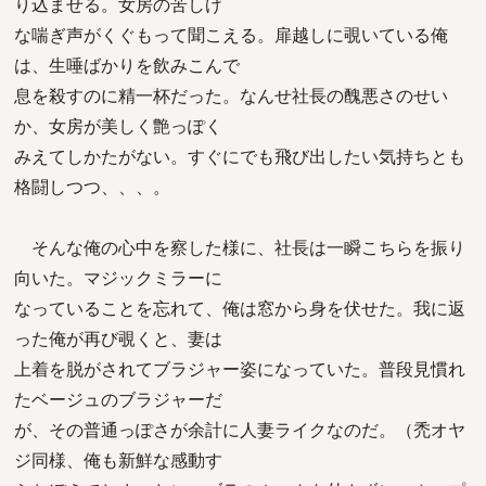
り込ませる。女房の苦しげ
な喘ぎ声がくぐもって聞こえる。扉越しに覗いている俺
は、生唾ばかりを飲みこんで
息を殺すのに精一杯だった。なんせ社長の醜悪さのせい
か、女房が美しく艶っぽく
みえてしかたがない。すぐにでも飛び出したい気持ちとも
格闘しつつ、、、。
そんな俺の心中を察した様に、社長は一瞬こちらを振り
向いた。マジックミラーに
なっていることを忘れて、俺は窓から身を伏せた。我に返
った俺が再び覗くと、妻は
上着を脱がされてブラジャー姿になっていた。普段見慣れ
たベージュのブラジャーだ
が、その普通っぽさが余計に人妻ライクなのだ。（禿オヤ
ジ同様、俺も新鮮な感動す