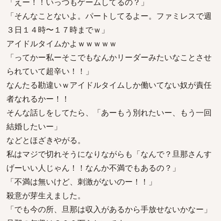
「えー！！いっつもゲームしてるの？」
「そんなことないよ。パートしてるよー。ファミレスで週
３日１４時〜１７時までｗ」
アイドルタイムかよｗｗｗｗｗ
「ってかー私ーそこでもなんかリーダーみたいなことさせ
られていて超辛い！！」
なんたる勘違いｗアイドルタイムしか働いてない奴が責任
者なれるかー！！
そんな話しをしてたら、「あーもう別れたいー、もう一回
結婚したいー」
などとほざきやがる。
私はマジで切れそうになりながらも「なんで？旦那さんす
げーいい人じゃん！！なんか不満でもあるの？」
「不満は無いけど、刺激がないのー！！」
殺意が芽生えました。
「でも今の所、旦那は収入があるから手放せないかなー」