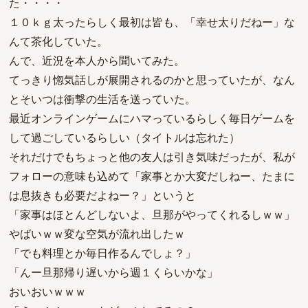
た・・・・
１０ｋｇ太ったらしく最初は皆も、「幸せ太りだねー」な
んて茶化していた。
んで、近況を本人から聞いてみた。
てっきり惚気話しが展開されるのかと思っていたが、なん
とそいつは衝撃の生活を送っていた。
最近オンラインゲームにハマっているらしく毎日ゲームを
して過ごしているらしい（タイトルは忘れた）
それだけでもちょっと他の友人は引き気味だったが、私が
フォローの意味も込めて「家事とか大変だしねー、たまに
は息抜きも必要だよねー？」というと
「家事はほとんどしないよ、旦那がやってくれるしｗｗ」
やばいｗｗ変な空気が流れ出したｗ
「でも料理とか毎日作るんでしょ？」
「んー旦那帰り遅いから週１くらいかな」
おいおいｗｗｗ