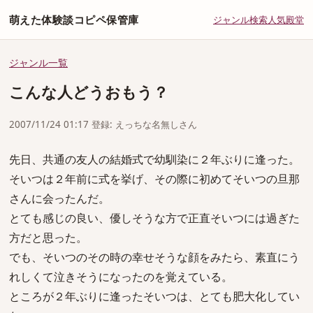
萌えた体験談コピペ保管庫
ジャンル
検索
人気
殿堂
ジャンル一覧
こんな人どうおもう？
2007/11/24 01:17 登録: えっちな名無しさん
先日、共通の友人の結婚式で幼馴染に２年ぶりに逢った。
そいつは２年前に式を挙げ、その際に初めてそいつの旦那
さんに会ったんだ。
とても感じの良い、優しそうな方で正直そいつには過ぎた
方だと思った。
でも、そいつのその時の幸せそうな顔をみたら、素直にう
れしくて泣きそうになったのを覚えている。
ところが２年ぶりに逢ったそいつは、とても肥大化してい