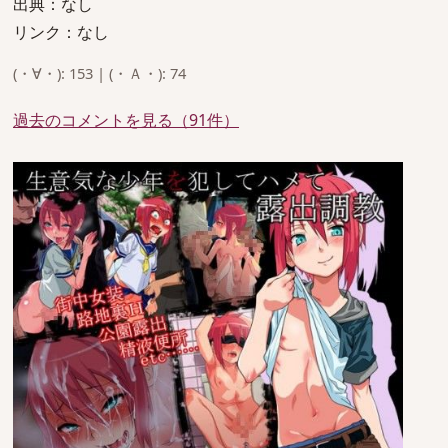
出典：なし
リンク：なし
(・∀・): 153 | (・Ａ・): 74
過去のコメントを見る（91件）