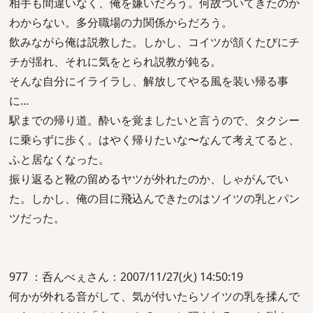
相手も間違いなく、俺を嫌いだろう。何故ついてきたのか
わからない。多分職場の力関係からだろう。
飲みながら俺は説教した。しかし、コイツが頷くたびにチ
チが揺れ、それに気をとられ説教が鈍る。
そんな自分にイライラし、解放してやる風を装い帰る事
に…
駅までの帰り道。酔いを覚ましたいと言うので、タクシー
に乗らずに歩く。はやく帰りたいな〜なんて考えてると、
ふと居なくなった。
振り返ると靴の留めるヤツが外れたのか、しゃがんでい
た。しかし、俺の目に飛込んできたのはソイツの乳とパン
ツだった。
977 ：呑んべぇさん：2007/11/27(火) 14:50:19
何かが外れる音がして、気が付いたらソイツの乳を揉んで