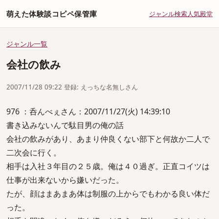
萌えた体験談コピペ保管庫
ジャンル
検索
人気
殿堂
ジャンル一覧
会社の飲み
2007/11/28 09:22 登録: えっちな名無しさん
976 ：呑んべぇさん：2007/11/27(火) 14:39:10
書き込みないんで駄目男の俺の話
会社の飲みがあり、あまり仲良くない部下と何故か二人で
二次会に行く。
相手は入社３年目の２５歳。俺は４０過ぎ。正直コイツは
仕事が出来ないから嫌いだった。
たが、顔はまあまあ体は制服の上からでもわかる良い体だ
った。