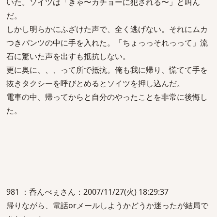
いた。ソイツは「きゃ〜カチョーに犯される〜」と叫ん
だ。
しかし明らかにふざけた声で、全く逃げない。それにムカ
つきパンツの中に手を入れた。「ちょっっそれっって」流
石に驚いた声を出すも抵抗しない。
更に奥に、、、って所で抵抗。俺も我に帰り、慌てて手を
抜きタクシーを呼びとめるとソイツを押し込んだ。
電車の中、帰ってからと自分のやったことを非常に後悔し
た。
981 ：呑んべぇさん：2007/11/27(火) 18:29:37
帰りながら、電話orメールしようかどうか迷ったが結局で