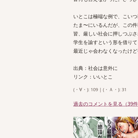
いとこは極端な例で、こいつ
たま〜にいるんだが、この件
皆、厳しい社会に押しつぶさ
学生を諭すという形を借りて
最近じゃ会わなくなったけど
出典：社会は意外に
リンク：いいとこ
(・∀・): 109 | (・Ａ・): 31
過去のコメントを見る（39