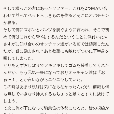
そして端っこの方にあったソファー、これを2つ向かい合
わせで並べてベットらしきものを作るとそこにオバチャン
が寝る。
そして俺にズボンとパンツを脱ぐように言われ、そこで初
めて俺はこれからSEXをするんだということに気付いたｗ
さすがに知り合いのオッチャン達がいる前では躊躇したん
だが、皆に励まされ？あと欲望にも敵わずついに下半身を
晒してしまった。
とりあえずおしぼりでフキフキしてゴムを装着してくれた
んだが、もう元気一杯になっておりオッチャン達は「お
ぉ〜！」とか言いながらニヤニヤしていた。
この時はあまり視線は気にならなかったんだが、前戯も何
も無しでいきなり挿入するもちょっと動くとすぐに抜けて
しまう。
で次に俺が下になって騎乗位の体勢になると、皆の視線が