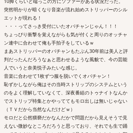
10脚くらいと端っこの方にソファーがある状況だった。
突然明かりが暗くなり音楽が流れ始めストリッパーのシル
エットが現れる！
・・・ってさっき受付にいたオバチャンじゃん！！！
ちょっぴり衝撃を覚えながらも気が付くと周りのオッチャ
ン連中に合わせて俺も手拍子をしているｗ
まあストリッパーのオバチャンもたぶん30年前は美人と評
判だったんだろうなぁと思わせるような風貌で、今の芸能
人でいうと奈美悦子みたいな感じ。
音楽に合わせて1枚ずつ服を脱いでくオバチャン！
恥ずかしながら俺はその当時ストリップのシステムという
のをよく理解していなくて、深夜番組のトゥナイトなんか
でストリップ特集とかやっててもモロ出しは無いじゃない
（ＴＶだから当然なんだけどｗ）
モロだと公然猥褻だかなんだかで問題だから見えそうで見
えない微妙なところだろうと思っており、それでも生で踊