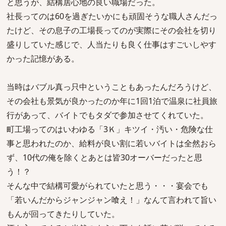
と思うが、結構居心地の良い職場だった。
社長ってのは60を過ぎたいかにも頑固そうな職人さんだっ
たけど、その息子の工場長ってのが実際にその会社を切り
盛りしていた感じで、人当たりも良く仕事はすごいしやす
かった記憶がある。
当時はバブル真っ只中ということもあったんだろうけど、
その会社も景気が良かったのか年に1回1泊で温泉に社員旅
行があって、バイトでもタダで参加させてくれていた。
町工場ってのはいわゆる「3Ｋ」キツイ・汚い・危険な仕
事と思われたのか、給料が良い割に若いバイトは全然おら
ず、10代の俺を除くとあとは皆30オーバーだったと思
う！？
そんな中で結構可愛がられていたと思う・・・宴会でも
「若いんだからジャンジャン喰え！」なんて言われて旨い
もんが回ってきたりしていた。