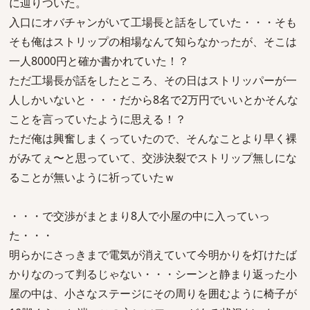
に辿りついた。
入口にオバチャンがいて工場長と話をしていた・・・そも
そも俺はストリップの相場なんて知らなかったが、そこは
一人8000円と確か書かれていた！？
ただ工場長が話をしたところ、その日はストリッパーが一
人しかいないと・・・だから8名で2万円でいいとかそんな
ことを言っていたように思える！？
ただ俺は興奮しまくっていたので、そんなことより早く裸
がみてぇ〜と思っていて、交渉決裂でストリップ無しにな
ることが無いように祈っていたｗ
・・・で交渉がまとまり8人で小屋の中に入っていっ
た・・・
明らかにさっきまで電気が消えていて今明かりを灯けたば
かりなのって判るじゃない・・・シーンと静まり返った小
屋の中は、小さなステージにその周りを囲むように椅子が