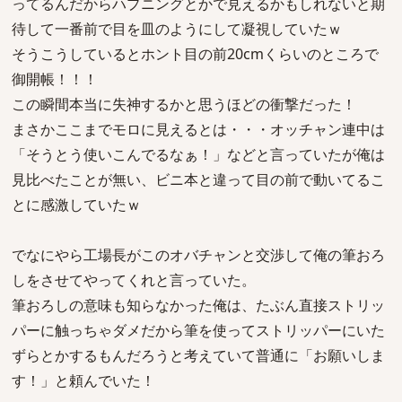
ってるんだからハプニングとかで見えるかもしれないと期
待して一番前で目を皿のようにして凝視していたｗ
そうこうしているとホント目の前20cmくらいのところで
御開帳！！！
この瞬間本当に失神するかと思うほどの衝撃だった！
まさかここまでモロに見えるとは・・・オッチャン連中は
「そうとう使いこんでるなぁ！」などと言っていたが俺は
見比べたことが無い、ビニ本と違って目の前で動いてるこ
とに感激していたｗ
でなにやら工場長がこのオバチャンと交渉して俺の筆おろ
しをさせてやってくれと言っていた。
筆おろしの意味も知らなかった俺は、たぶん直接ストリッ
パーに触っちゃダメだから筆を使ってストリッパーにいた
ずらとかするもんだろうと考えていて普通に「お願いしま
す！」と頼んでいた！