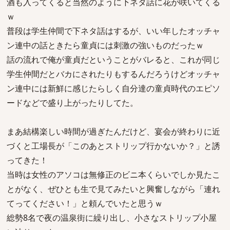
酒も入ってくると当然のように下ネタ話に花が咲いてくる
ｗ
普段は学生仲間で下ネタ話はするが、いい年したオッチャ
ン連中の話ときたら童貞には刺激の強いものだったｗ
話の流れで俺が童貞だということがバレると、これが同じ
学生仲間だとバカにされたりもするんだろうけどオッチャ
ン連中には新鮮に感じたらしく自分達の童貞時代のエピソ
ードなどで盛り上がったりしてた。
まあ結構楽しい時間が過ぎたんだけど、宴会が終わりに近
づくと工場長が「このあとストリップ行かないか？」と誘
ってきた！
当時は女性のアソコは無修正のビニ本くらいでしか見たこ
とがなく、ぜひとも生で見てみたいと興奮しながら「連れ
てってください！」と頼んでいたと思うｗ
総勢8名で夜の温泉街に繰り出し、小さなストリップ小屋