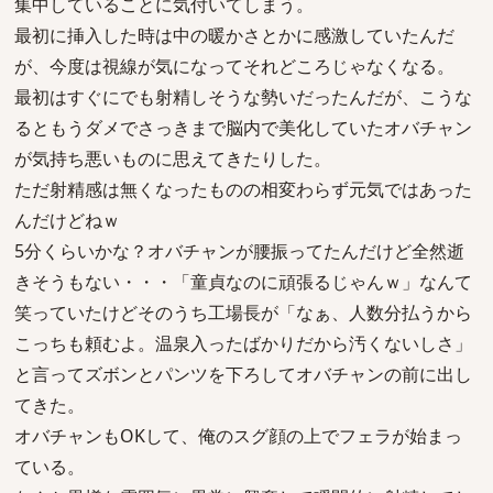
集中していることに気付いてしまう。
最初に挿入した時は中の暖かさとかに感激していたんだ
が、今度は視線が気になってそれどころじゃなくなる。
最初はすぐにでも射精しそうな勢いだったんだが、こうな
るともうダメでさっきまで脳内で美化していたオバチャン
が気持ち悪いものに思えてきたりした。
ただ射精感は無くなったものの相変わらず元気ではあった
んだけどねｗ
5分くらいかな？オバチャンが腰振ってたんだけど全然逝
きそうもない・・・「童貞なのに頑張るじゃんｗ」なんて
笑っていたけどそのうち工場長が「なぁ、人数分払うから
こっちも頼むよ。温泉入ったばかりだから汚くないしさ」
と言ってズボンとパンツを下ろしてオバチャンの前に出し
てきた。
オバチャンもOKして、俺のスグ顔の上でフェラが始まっ
ている。